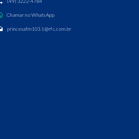
(49) 3222-4784
Chamar no WhatsApp
princesafm103.1@rfc.com.br